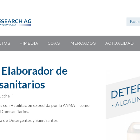
CTOS
HIMEDIA
COAS
MERCADOS
ACTUALIDAD
 Elaborador de
anitarios
cchelli
s con Habilitación expedida por la ANMAT como
 Domisanitarios.
a de Detergentes y Sanitizantes.