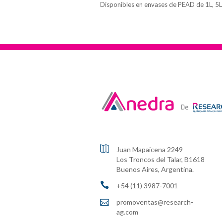
Disponibles en envases de PEAD de 1L, 5L

Juan Mapaicena 2249
Los Troncos del Talar, B1618
Buenos Aires, Argentina.

+54 (11) 3987-7001

promoventas@research-
ag.com