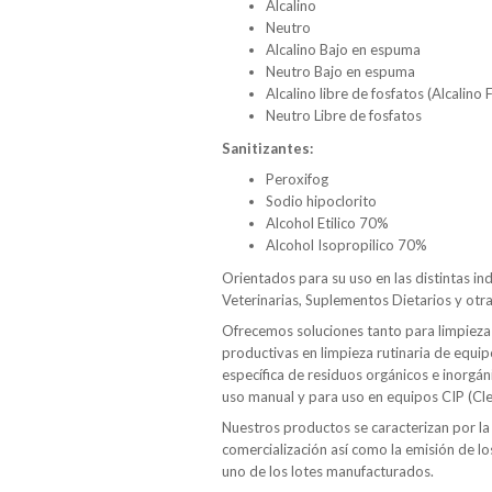
Alcalino
Neutro
Alcalino Bajo en espuma
Neutro Bajo en espuma
Alcalino libre de fosfatos (Alcalino
Neutro Libre de fosfatos
Sanitizantes:
Peroxifog
Sodio hipoclorito
Alcohol Etilico 70%
Alcohol Isopropilico 70%
Orientados para su uso en las distintas in
Veterinarias, Suplementos Dietarios y otra
Ofrecemos soluciones tanto para limpieza
productivas en limpieza rutinaria de equi
específica de residuos orgánicos e inorgán
uso manual y para uso en equipos CIP (Cle
Nuestros productos se caracterizan por la
comercialización así como la emisión de lo
uno de los lotes manufacturados.